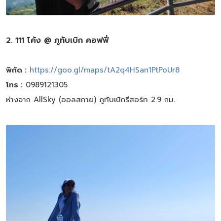
2. 111 โค้ง @ ภูทับเบิก คอฟฟี่
พิกัด :
https://goo.gl/maps/tA2q4HSan1PtPoUr8
โทร :
0989121305
ห่างจาก AllSky (ออลสกาย) ภูทับเบิกรีสอร์ท 2.9 กม.