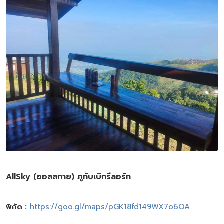
AllSky (ออลสกาย) ภูทับเบิกรีสอร์ท
พิกัด :
https://goo.gl/maps/pGK18fd149WX7o6QA