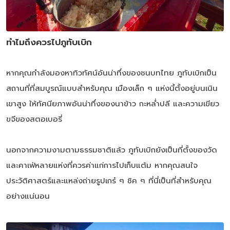
ทำไมถึงควรไปภูทับเบิก
หากคุณกำลังมองหาทิวทัศน์อันน่าทึ่งของชนบทไทย ภูทับเบิกเป็น
สถานที่ที่สมบูรณ์แบบสำหรับคุณ เมืองเล็ก ๆ แห่งนี้ตั้งอยู่บนเนิน
เขาสูง ให้ทัศนียภาพอันน่าทึ่งของนาข้าว กะหล่ำปลี และความเขียว
ขจีของสตอเบอรี่
นอกจากความงามตามธรรมชาติแล้ว ภูทับเบิกยังเป็นที่ตั้งของวัด
และคาเฟ่หลายแห่งที่ควรค่าแก่การไปเก็บแต้ม หากคุณสนใจ
ประวัติศาสตร์และแหล่งถ่ายรูปเกร๋ ๆ ชิค ๆ ที่นี่เป็นที่สำหรับคุณ
อย่างแน่นอน