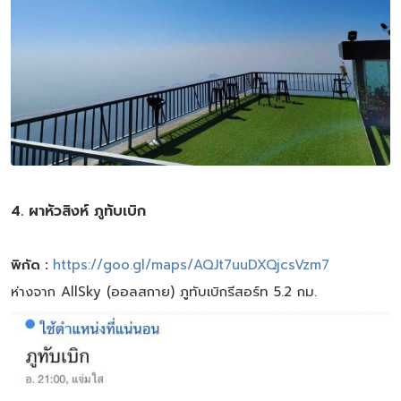
4. ผาหัวสิงห์ ภูทับเบิก
พิกัด :
https://goo.gl/maps/AQJt7uuDXQjcsVzm7
ห่างจาก AllSky (ออลสกาย) ภูทับเบิกรีสอร์ท 5.2 กม.