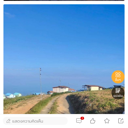

อื่นๆ

แบ่งปัน
3




แสดงความคิดเห็น
