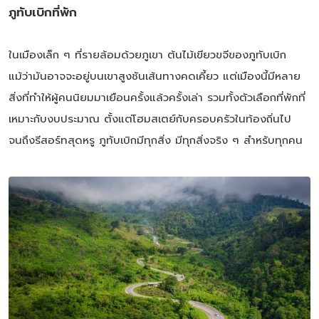
ภูทับเบิกที่พัก
ในเมืองเล็ก ๆ ที่รายล้อมด้วยภูเขา ต้นไม้เขียวขจีของภูทับเบิก
แม้ว่ามันอาจจะอยู่บนเขาสูงชันเส้นทางคดเคี้ยว แต่เมืองนี้มีหลาย
สิ่งที่ทำให้ผู้คนนิยมมาเยือนครั้งแล้วครั้งเล่า รวมทั้งตัวเลือกที่พักที่
เหมาะกับงบประมาณ ตั้งแต่โฮมสเตย์กับครอบครัวในท้องถิ่นไป
จนถึงรีสอร์ทสุดหรู ภูทับเบิกมีทุกสิ่ง มีทุกสิ่งจริง ๆ สำหรับทุกคน