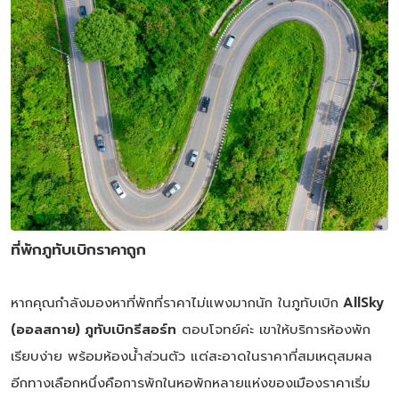
ที่พักภูทับเบิกราคาถูก
หากคุณกำลังมองหาที่พักที่ราคาไม่แพงมากนัก ในภูทับเบิก
AllSky
(ออลสกาย) ภูทับเบิกรีสอร์ท
ตอบโจทย์ค่ะ เขาให้บริการห้องพัก
เรียบง่าย พร้อมห้องน้ำส่วนตัว แต่สะอาดในราคาที่สมเหตุสมผล
อีกทางเลือกหนึ่งคือการพักในหอพักหลายแห่งของเมืองราคาเริ่ม