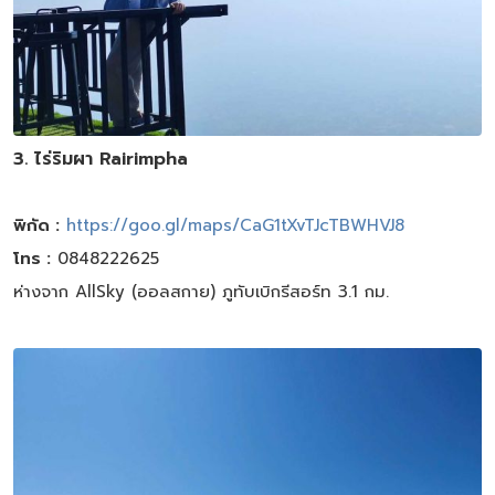
3. ไร่ริมผา Rairimpha
พิกัด :
https://goo.gl/maps/CaG1tXvTJcTBWHVJ8
โทร :
0848222625
ห่างจาก AllSky (ออลสกาย) ภูทับเบิกรีสอร์ท 3.1 กม.