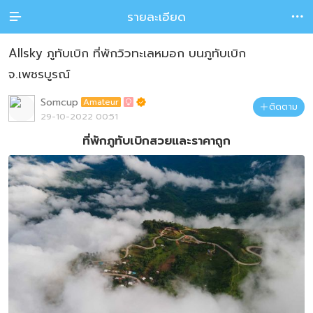
รายละเอียด


Allsky ภูทับเบิก ที่พักวิวทะเลหมอก บนภูทับเบิก
จ.เพชรบูรณ์
Somcup
Amateur

ติดตาม

29-10-2022 00:51
ที่พักภูทับเบิกสวยและราคาถูก