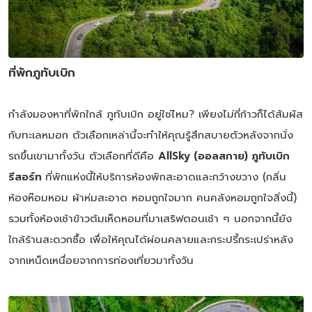
ที่พักภูทับเบิก
กำลังมองหาที่พักใกล้ ภูทับเบิก อยู่ใช่ไหม? เพียงไม่กี่ก้าวก็ได้สัมผัส
กับทะเลหมอก ตัวเลือกเหล่านี้จะทำให้คุณรู้สึกสบายตัวหลังจากนั่ง
รถขึ้นเขามาทั้งวัน ตัวเลือกที่ดีคือ
AllSky (ออลสกาย) ภูทับเบิก
รีสอร์ท
ที่พักแห่งนี้ให้บริการห้องพักสะอาดและกว้างขวาง (กลิ่น
ห้องห๊อมหอม ผ้าห่มสะอาด หอมถูกใจมาก คนคลังหอมถูกใจสิ่งนี้)
รวมทั้งห้องเช้าข้าวต้มเห็ดหอมที่มาเสริฟตอนเช้า ๆ นอกจากนี้ยัง
ใกล้ร้านสะดวกซื้อ เพื่อให้คุณได้ผ่อนคลายและกระปรี้กระเปร่าหลัง
จากเหน็ดเหนื่อยจากการท่องเที่ยวมาทั้งวัน