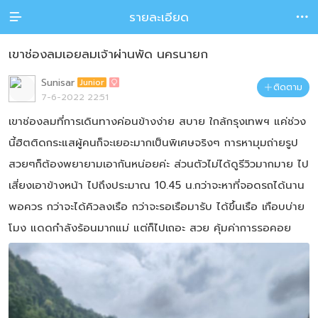
รายละเอียด


เขาช่องลมเอยลมเจ้าผ่านพัด นครนายก
Sunisar
Junior

ติดตาม

7-6-2022 22:51
เขาช่องลมที่การเดินทางค่อนข้างง่าย สบาย ใกล้กรุงเทพฯ แค่ช่วง
นี้ฮิตติดกระแสผู้คนก็จะเยอะมากเป็นพิเศษจริงๆ การหามุมถ่ายรูป
สวยๆก็ต้องพยายามเอากันหน่อยค่ะ ส่วนตัวไม่ได้ดูรีวิวมากมาย ไป
เสี่ยงเอาข้างหน้า ไปถึงประมาณ 10.45 น.กว่าจะหาที่จอดรถได้นาน
พอควร กว่าจะได้คิวลงเรือ กว่าจะรอเรือมารับ ได้ขึ้นเรือ เกือบบ่าย
โมง แดดกำลังร้อนมากแม่ แต่ก็ไปเถอะ สวย คุ้มค่าการรอคอย