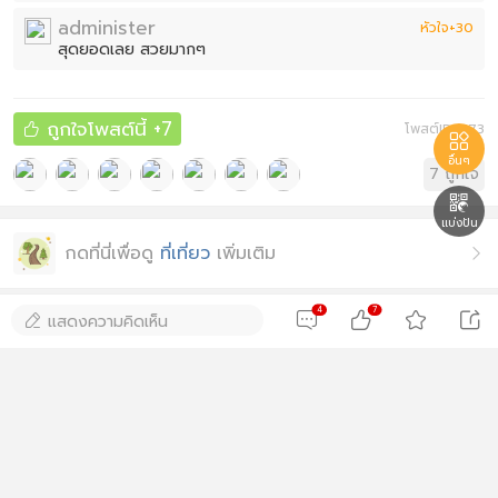
administer
หัวใจ+30
สุดยอดเลย สวยมากๆ
ถูกใจโพสต์นี้
+7
โพสต์ID: 773


อื่นๆ
7
ถูกใจ

แบ่งปัน
กดที่นี่เพื่อดู
ที่เที่ยว
เพิ่มเติม

4
7




ความคิดเห็น
แสดงความคิดเห็น

4
ทั้งหมด

Somcup
#
Amateur
2

ไปเมื่อไหร่อ่ะ ว่าจะไปจันทร์หน้า จะได้แบบนี้ไหม{:5_241:}
8-6-2022 13:39

jadtrip
#
ผู้ดูแลระบบ
3