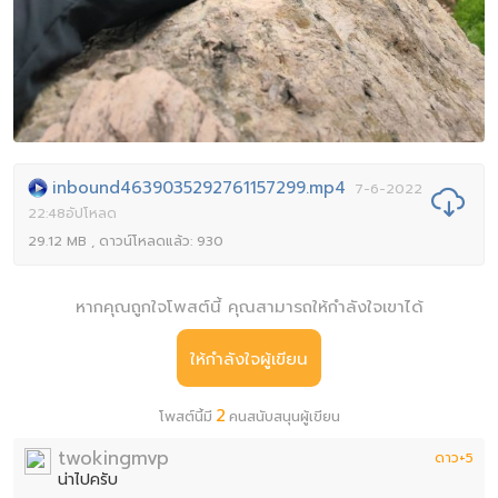
inbound4639035292761157299.mp4
7-6-2022

22:48อัปโหลด
29.12 MB , ดาวน์โหลดแล้ว: 930
หากคุณถูกใจโพสต์นี้ คุณสามารถให้กำลังใจเขาได้
ให้กำลังใจผู้เขียน
2
โพสต์นี้มี
คนสนับสนุนผู้เขียน
twokingmvp
ดาว+5
น่าไปครับ