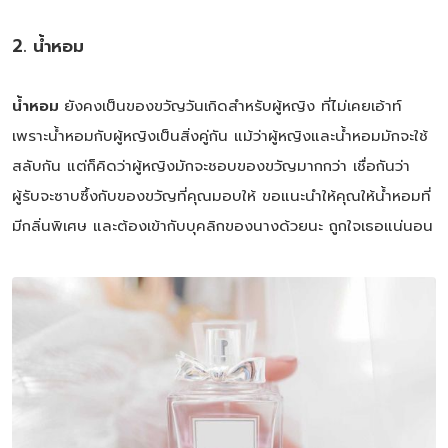
2. น้ำหอม
น้ำหอม
ยังคงเป็นของขวัญวันเกิดสำหรับผู้หญิง ที่ไม่เคยเอ้าท์
เพราะน้ำหอมกับผู้หญิงเป็นสิ่งคู่กัน แม้ว่าผู้หญิงและน้ำหอมมักจะใช้
สลับกัน แต่ก็คิดว่าผู้หญิงมักจะชอบของขวัญมากกว่า เชื่อกันว่า
ผู้รับจะซาบซึ้งกับของขวัญที่คุณมอบให้ ขอแนะนำให้คุณให้น้ำหอมที่
มีกลิ่นพิเศษ และต้องเข้ากับบุคลิกของนางด้วยนะ ถูกใจเธอแน่นอน