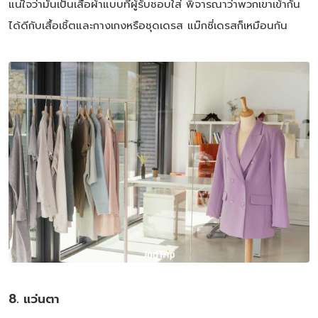
แน่ใจว่ามันเป็นเสื้อผ้าแบบที่ผู้รับชอบใส่ พิจารณาว่าพวกเขาเข้ากัน
ได้ดีกับเสื้อเชิ้ตและกางเกงหรือชุดเดรส แม๊กซี่เดรสก็เหมือนกัน
8. แว่นตา