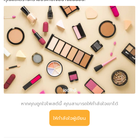
หากคุณถูกใจโพสต์นี้ คุณสามารถให้กำลังใจเขาได้
ให้กำลังใจผู้เขียน