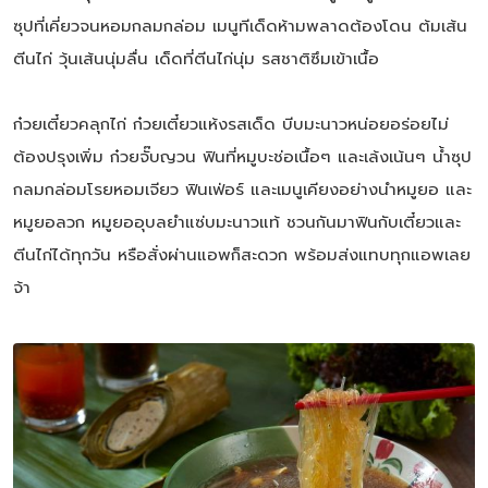
ซุปที่เคี่ยวจนหอมกลมกล่อม เมนูทีเด็ดห้ามพลาดต้องโดน ต้มเส้น
ตีนไก่ วุ้นเส้นนุ่มลื่น เด็ดที่ตีนไก่นุ่ม รสชาติซึมเข้าเนื้อ
ก๋วยเตี๋ยวคลุกไก่ ก๋วยเตี๋ยวแห้งรสเด็ด บีบมะนาวหน่อยอร่อยไม่
ต้องปรุงเพิ่ม ก๋วยจั๊บญวน ฟินที่หมูบะช่อเนื้อๆ และเล้งเน้นๆ น้ำซุป
กลมกล่อมโรยหอมเจียว ฟินเฟ่อร์ และเมนูเคียงอย่างนำหมูยอ และ
หมูยอลวก หมูยออุบลยำแซ่บมะนาวแท้ ชวนกันมาฟินกับเตี๋ยวและ
ตีนไก่ได้ทุกวัน หรือสั่งผ่านแอพก็สะดวก พร้อมส่งแทบทุกแอพเลย
จ้า