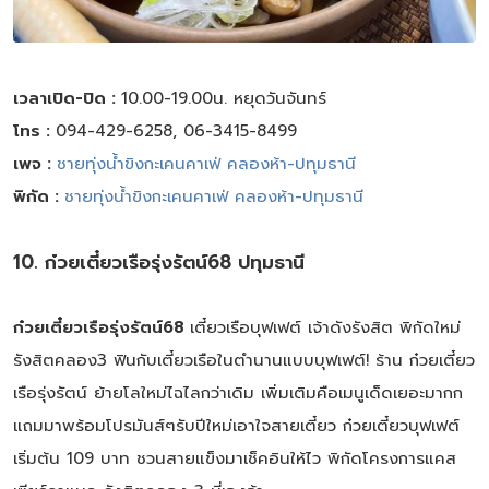
เวลาเปิด-ปิด :
10.00-19.00น. หยุดวันจันทร์
โทร :
094-429-6258, 06-3415-8499
เพจ :
ชายทุ่งน้ำขิงกะเคนคาเฟ่ คลองห้า-ปทุมธานี
พิกัด :
ชายทุ่งน้ำขิงกะเคนคาเฟ่ คลองห้า-ปทุมธานี
10. ก๋วยเตี๋ยวเรือรุ่งรัตน์68 ปทุมธานี
ก๋วยเตี๋ยวเรือรุ่งรัตน์68
เตี๋ยวเรือบุฟเฟต์ เจ้าดังรังสิต พิกัดใหม่
รังสิตคลอง3 ฟินกับเตี๋ยวเรือในตำนานแบบบุฟเฟต์! ร้าน ก๋วยเตี๋ยว
เรือรุ่งรัตน์ ย้ายโลใหม่ไฉไลกว่าเดิม เพิ่มเติมคือเมนูเด็ดเยอะมากก
แถมมาพร้อมโปรมันส์ๆรับปีใหม่เอาใจสายเตี๋ยว ก๋วยเตี๋ยวบุฟเฟต์
เริ่มต้น 109 บาท ชวนสายแข็งมาเช็คอินให้ไว พิกัดโครงการแคส