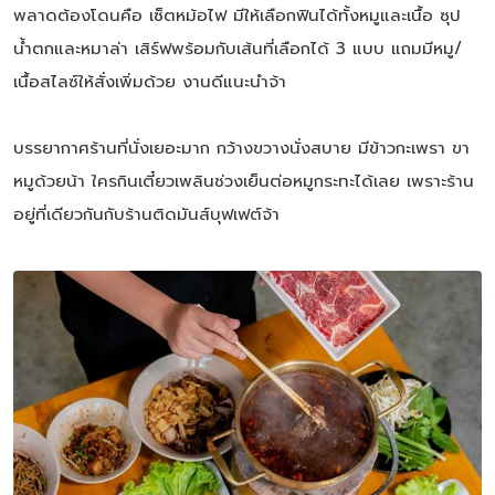
พลาดต้องโดนคือ เซ็ตหม้อไฟ มีให้เลือกฟินได้ทั้งหมูและเนื้อ ซุป
น้ำตกและหมาล่า เสิร์ฟพร้อมกับเส้นที่เลือกได้ 3 แบบ แถมมีหมู/
เนื้อสไลซ์ให้สั่งเพิ่มด้วย งานดีแนะนำจ้า
บรรยากาศร้านที่นั่งเยอะมาก กว้างขวางนั่งสบาย มีข้าวกะเพรา ขา
หมูด้วยน้า ใครกินเตี๋ยวเพลินช่วงเย็นต่อหมูกระทะได้เลย เพราะร้าน
อยู่ที่เดียวกันกับร้านติดมันส์บุฟเฟต์จ้า