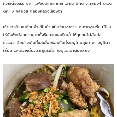
ก๋วยเตี๋ยวเรือ ชากาแฟขนมเค้กและอีกเพียบ พิกัด ซ.คลอง4 ตะวัน
ตก 13 คลองสี่ คลองหลวงนี่เองจ้า
เจ้าของร้านเปลี่ยนพื้นที่ในบ้านเป็นร้านอาหารและคาเฟ่ร่มรื่น มีโซน
ให้นั่งพักผ่อนมากมายทั้งริมสวนและริมน้ำ ให้ทุกคนได้สัมผัส
ธรรมชาติอย่างเต็มที่และอิ่มอร่อยกับทั้งเมนูไทยสุขภาพ เมนูอิตา
เลี่ยน และก๋วยเตี๋ยวเรือสูตรเด็ด เมนูแนะนำต้องลอง