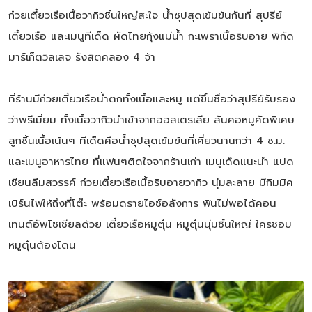
ก๋วยเตี๋ยวเรือเนื้อวากิวชิ้นใหญ่สะใจ น้ำซุปสุดเข้มข้นกันที่ สุปรีย์
เตี๋ยวเรือ และเมนูทีเด็ด ผัดไทยกุ้งแม่น้ำ กะเพราเนื้อริบอาย พิกัด
มาร์เก็ตวิลเลจ รังสิตคลอง 4 จ้า
ที่ร้านมีก๋วยเตี๋ยวเรือน้ำตกทั้งเนื้อและหมู แต่ขึ้นชื่อว่าสุปรีย์รับรอง
ว่าพรีเมี่ยม ทั้งเนื้อวากิวนำเข้าจากออสเตรเลีย สันคอหมูคัดพิเศษ
ลูกชิ้นเนื้อเน้นๆ ทีเด็ดคือน้ำซุปสุดเข้มข้นที่เคี่ยวนานกว่า 4 ช.ม.
และเมนูอาหารไทย ที่แฟนๆติดใจจากร้านเก่า เมนูเด็ดแนะนำ แปด
เซียนลืมสวรรค์ ก๋วยเตี๋ยวเรือเนื้อริบอายวากิว นุ่มละลาย มีกิมมิค
เบิร์นไฟให้ถึงที่โต๊ะ พร้อมดรายไอซ์อลังการ ฟินไม่พอได้คอน
เทนต์อัพโซเชียลด้วย เตี๋ยวเรือหมูตุ๋น หมูตุ๋นนุ่มชิ้นใหญ่ ใครชอบ
หมูตุ๋นต้องโดน