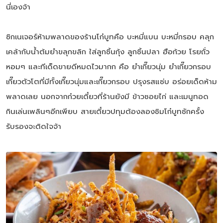
นี่เองจ้า
ซิกเนเจอร์ห้ามพลาดของร้านโก๋บูทคือ บะหมี่แบน บะหมี่กรอบ คลุก
เคล้ากับน้ำต้มยำขลุกขลิก ใส่ลูกชิ้นกุ้ง ลูกชิ้นปลา ฮือก้วย โรยถั่ว
หอมๆ และทีเด็ดขายดีหมดไวมากก คือ ยำเกี๊ยวนุ่ม ยำเกี๊ยวกรอบ
เกี๊ยวตัวโตที่มีทั้งเกี๊ยวนุ่มและเกี๊ยวกรอบ ปรุงรสแซ่บ อร่อยเด็ดห้าม
พลาดเลย นอกจากก๋วยเตี๋ยวที่ร้านยังมี ข้าวซอยไก่ และเมนูทอด
กินเล่นเพลินๆอีกเพียบ สายเตี๋ยวปทุมต้องลองชิมโก๋บูทซักครั้ง
รับรองจะติดใจจ้า