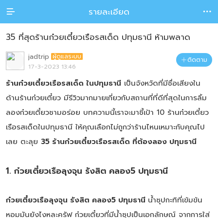
รายละเอียด


35 ที่สุดร้านก๋วยเตี๋ยวเรือรสเด็ด ปทุมธานี ห้ามพลาด
jadtrip
ผู้ดูแลระบบ
ติดตาม

17-3-2023 13:46
ร้านก๋วยเตี๋ยวเรือรสเด็ด ในปทุมธานี
เป็นจังหวัดที่มีชื่อเสียงใน
ด้านร้านก๋วยเตี๋ยว มีรีวิวมากมายเกี่ยวกับสถานที่ที่ดีที่สุดในการลิ้ม
ลองก๋วยเตี๋ยวชามอร่อย บทความนี้เราจะมาชี้เป้า 10 ร้านก๋วยเตี๋ยว
เรือรสเด็ดในปทุมธานี ให้คุณเลือกไม่ถูกว่าร้านไหนเหมาะกับคุณไป
เลย ตะลุย
35 ร้านก๋วยเตี๋ยวเรือรสเด็ด ที่ต้องลอง ปทุมธานี
1. ก๋วยเตี๋ยวเรือลุงจุน รังสิต คลอง5 ปทุมธานี
ก๋วยเตี๋ยวเรือลุงจุน รังสิต คลอง5 ปทุมธานี
น้ำซุปกะทิที่เข้มข้น
หอมมันยังไงหละครัฟ ก๋วยเตี๋ยวที่มีน้ำซุปเป็นเอกลักษณ์ จากการใส่