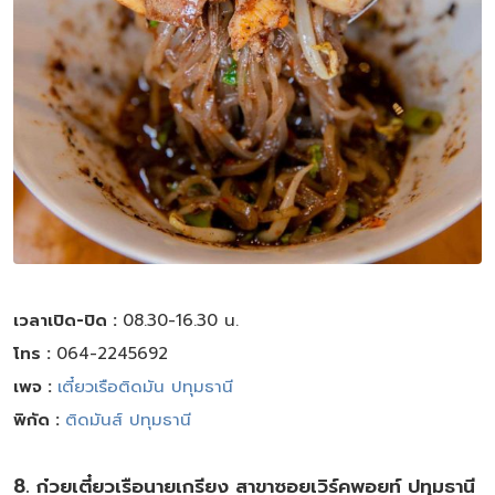
เวลาเปิด-ปิด :
08.30-16.30 น.
โทร :
064-2245692
เพจ :
เตี๋ยวเรือติดมัน ปทุมธานี
พิกัด :
ติดมันส์​ ปทุมธานี
8. ก๋วยเตี๋ยวเรือนายเกรียง สาขาซอยเวิร์คพอยท์ ปทุมธานี