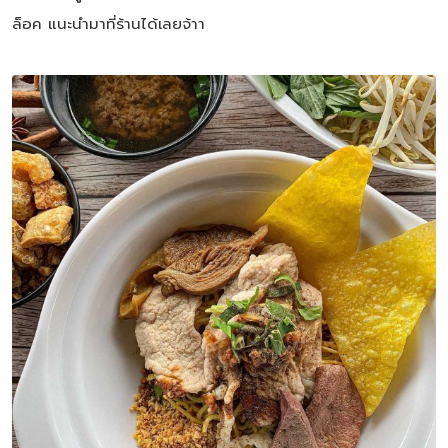
ล็อค แนะนำมาที่ร้านได้เลยจ้าา