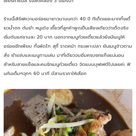
เซียร์คาแนล รังสิตคลอง 3 นี่เองจ้า
ร้านนี้เสิร์ฟความอร่อยมายาวนานนกว่า 40 ปี ทีเด็ดเยอะมากทั้งเตี๋
ยวน้ำตก ต้มยำ หมูเด้ง เกี๊ยวที่ลูกค้าพูดเป็นเสียงเดียวว่าเด็ดจริง
เริ่มต้นแค่ชามละ 20 บาท นอกจากเมนูก๋วยเตี๋ยวแล้วยังมีเมนูให้
อร่อยอีกเพียบ ทั้งผัดไท สุกี้ ราดหน้า กระเพาะปลา ยันเมนูข้าวตาม
สั่ง ยำแซ่บและเมนูทานเล่น มาที่เดียวจบอิ่มครบยกแก๊งแน่นอน
สำหรับสายแข็งและคนรักเมนูก๋วยเตี๋ยว จัดแบบบุฟเฟต์ไปเลยค่ะ ฟิ
นกันเต็มๆจุกๆ 60 นาที มีสามราคาให้เลือก