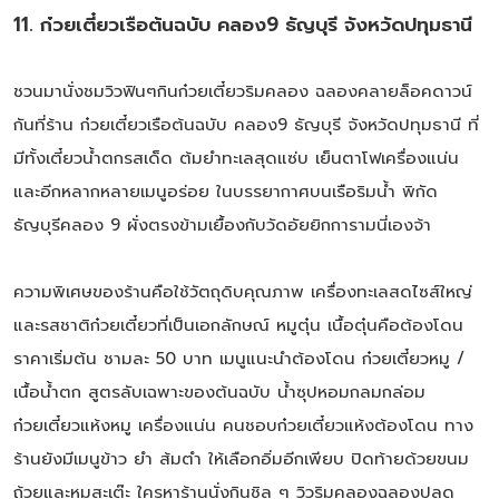
11. ก๋วยเตี๋ยวเรือต้นฉบับ คลอง9 ธัญบุรี จังหวัดปทุมธานี
ชวนมานั่งชมวิวฟินๆกินก๋วยเตี๋ยวริมคลอง ฉลองคลายล็อคดาวน์
กันที่ร้าน ก๋วยเตี๋ยวเรือต้นฉบับ คลอง9 ธัญบุรี จังหวัดปทุมธานี ที่
มีทั้งเตี๋ยวน้ำตกรสเด็ด ต้มยำทะเลสุดแซ่บ เย็นตาโฟเครื่องแน่น
และอีกหลากหลายเมนูอร่อย ในบรรยากาศบนเรือริมน้ำ พิกัด
ธัญบุรีคลอง 9 ผั่งตรงข้ามเยื้องกับวัดอัยยิกการามนี่เองจ้า
ความพิเศษของร้านคือใช้วัตถุดิบคุณภาพ เครื่องทะเลสดไซส์ใหญ่
และรสชาติก๋วยเตี๋ยวที่เป็นเอกลักษณ์ หมูตุ๋น เนื้อตุ๋นคือต้องโดน
ราคาเริ่มต้น ชามละ 50 บาท เมนูแนะนำต้องโดน ก๋วยเตี๋ยวหมู /
เนื้อน้ำตก สูตรลับเฉพาะของต้นฉบับ น้ำซุปหอมกลมกล่อม
ก๋วยเตี๋ยวแห้งหมู เครื่องแน่น คนชอบก๋วยเตี๋ยวแห้งต้องโดน ทาง
ร้านยังมีเมนูข้าว ยำ ส้มตำ ให้เลือกอิ่มอีกเพียบ ปิดท้ายด้วยขนม
ถ้วยและหมูสะเต๊ะ ใครหาร้านนั่งกินชิล ๆ วิวริมคลองฉลองปลด