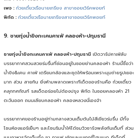
เพจ :
ก๋วยเตี๋ยวเรือนายเกรียง สาขาซอยเวิร์คพอยท์
พิกัด :
ก๋วยเตี๋ยวเรือนายเกรียงสาขาซอยเวิร์คพอยท์
9. ชายทุ่งน้ำขิงกะเคนคาเฟ่ คลองห้า-ปทุมธานี
ชายทุ่งน้ำขิงกะเคนคาเฟ่ คลองห้า-ปทุมธานี
เปิดวาร์ปคาเฟ่ลับ
บรรยากาศสวนสวยร่มรื่นที่ซ่อนอยู่ในซอยย่านคลองห้า ร้านนี้ชื่อว่า
น้ำขิง&เคน คาเฟ่ เตรียมกล้องและชุดให้พร้อมเพราะมุมถ่ายรูปเยอะ
มาก ส่วน สายกิน ยิ่งห้ามพลาดเพราะทีเด็ดของร้านคือ ก๋วยเตี๋ยว
คลุกทศกัณฑ์ รสเด็ดอร่อยไม่ต้องปรุง พิกัด ในซอยคลองห้า 21
ตะวันออก ถนนเลียบคลองห้า คลองหลวงนี่เองจ้า
บรรยากาศของร้านอยู่ท่ามกลางสวนเต็มต้นไม้สีเขียวร่มรื่น มีทั้ง
โซนห้องแอร์เย็นๆ และโซนริมน้ำให้ได้ชมวิวชาร์จพลังกันเต็มที่ ส่วน
เมนูอาหารจัดเต็มทั้ง ชา กาแฟ เค้กและเบเกอรี่โฮมเมด ทีเด็ดที่