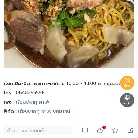

เวลาเปิด-ปิด :
อังคาร-อาทิตย์ 10.00 - 18.00 น. หยุดวันจันทร์
อื่นๆ
โทร :
0648265566

เพจ :
เรือนปลาทู คาเฟ่
แบ่งปัน
พิกัด :
เรือนปลาทู คาเฟ่ ปทุมธานี
1
14. ก๋วยเตี๋ยวไก่มะระ ป.6/2 ปทุมธานี




แสดงความคิดเห็น
