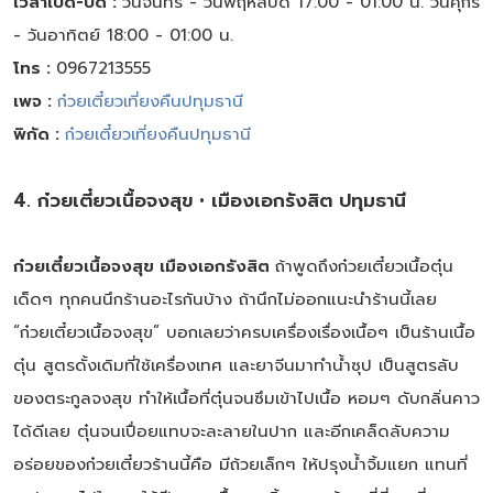
เวลาเปิด-ปิด :
วันจันทร์ - วันพฤหัสบดี 17:00 - 01:00 น. วันศุกร์
- วันอาทิตย์ 18:00 - 01:00 น.
โทร :
0967213555
เพจ :
ก๋วยเตี๋ยวเที่ยงคืนปทุมธานี
พิกัด :
ก๋วยเตี๋ยวเที่ยงคืนปทุมธานี
4. ก๋วยเตี๋ยวเนื้อจงสุข • เมืองเอกรังสิต ปทุมธานี
ก๋วยเตี๋ยวเนื้อจงสุข เมืองเอกรังสิต
ถ้าพูดถึงก๋วยเตี๋ยวเนื้อตุ๋น
เด็ดๆ ทุกคนนึกร้านอะไรกันบ้าง ถ้านึกไม่ออกแนะนำร้านนี้เลย
“ก๋วยเตี๋ยวเนื้อจงสุข” บอกเลยว่าครบเครื่องเรื่องเนื้อๆ เป็นร้านเนื้อ
ตุ๋น สูตรดั้งเดิมที่ใช้เครื่องเทศ และยาจีนมาทำน้ำซุป เป็นสูตรลับ
ของตระกูลจงสุข ทำให้เนื้อที่ตุ๋นจนซึมเข้าไปเนื้อ หอมๆ ดับกลิ่นคาว
ได้ดีเลย ตุ๋นจนเปื่อยแทบจะละลายในปาก และอีกเคล็ดลับความ
อร่อยของก๋วยเตี๋ยวร้านนี้คือ มีถ้วยเล็กๆ ให้ปรุงน้ำจิ้มแยก แทนที่