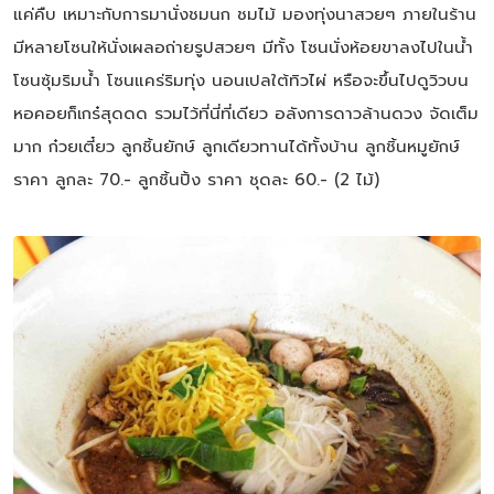
แค่คืบ เหมาะกับการมานั่งชมนก ชมไม้ มองทุ่งนาสวยๆ ภายในร้าน
มีหลายโซนให้นั่งเผลอถ่ายรูปสวยๆ มีทั้ง โซนนั่งห้อยขาลงไปในน้ำ
โซนซุ้มริมน้ำ โซนแคร่ริมทุ่ง นอนเปลใต้ทิวไผ่ หรือจะขึ้นไปดูวิวบน
หอคอยก็เกร๋สุดดด รวมไว้ที่นี่ที่เดียว อลังการดาวล้านดวง จัดเต็ม
มาก ก๋วยเตี๋ยว ลูกชิ้นยักษ์ ลูกเดียวทานได้ทั้งบ้าน ลูกชิ้นหมูยักษ์
ราคา ลูกละ 70.- ลูกชิ้นปิ้ง ราคา ชุดละ 60.- (2 ไม้)