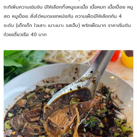
กะทิเพิ่มความเข้มข้น มีให้เลือกทั้งหมูและเนื้อ เนื้อหมก เนื้อเปื่อย หมู
สด หมูเปื่อย สั่งได้หมดแยกหม้อกัน ความเผ็ดมีให้เลือกกัน 4
ระดับ (เด็กเด็ก ใจเสาะ เบาะเบาะ รสเจ็บ) พริกเผ็ดมาก ราคาเริ่มต้น
ก๋วยเตี๋ยวเรือ 40 บาท