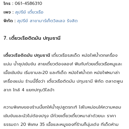
โทร :
061-4586310
เพจ :
สุปรีย์ เตี๋ยวเรือ
พิกัด :
สุปรีย์ สาขามาร์เก็ตวิลเลจ รังสิต
7. เตี๋ยวเรือติดมัน ปทุมธานี
เตี๋ยวเรือติดมัน ปทุมธานี
เตี๋ยวเรือรสเด็ด หม้อไฟน้ำตกเครื่อง
แน่น น้ำซุปเข้มข้น สายเตี๋ยวต้องลอง! ฟินกับก๋วยเตี๋ยวเรือหมูและ
เนื้อเข้มข้น เริ่มชามละ20 และทีเด็ด หม้อไฟน้ำตก หม้อไฟหมาล่า
เครื่องแน่น ร้านนี้ชื่อว่า เตี๋ยวเรือติดมัน ปทุมธานี พิกัด ตลาดพูน
ลาภ ใกล้ 4 แยกปทุมวิไลจ้า
ความพิเศษของร้านนี้ยกให้น้ำซุปสูตรกะทิ ใส่ใบหม่อนให้ความหอม
เข้มข้นและนัวไม่ต้องปรุง มีก๋วยเตี๋ยวเตี๋ยวหมาล่าด้วยนะ ราคา
ธรรมดา 20 พิเศษ 35 เนื้อและหมูของที่ร้านก็นุ่มเด้ง ทีเด็ดห้าม