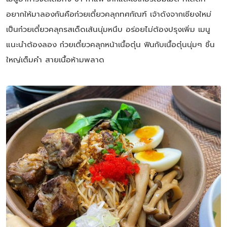
อยากให้มาลองกันคือก๋วยเตี๋ยวคลุกทศกัณฑ์ เจ้าดังจากเชียงใหม่
เป็นก๋วยเตี๋ยวคลุกรสเด็ดเส้นนุ่มหนึบ อร่อยไม่ต้องปรุงเพิ่ม เมนู
แนะนำต้องลอง ก๋วยเตี๋ยวคลุกหน้าเนื้อตุ๋น ฟินกับเนื้อตุ๋นนุ่มๆ ชิ้น
ใหญ่เต็มคำ สายเนื้อห้ามพลาด