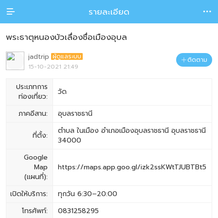
รายละเอียด


พระธาตุหนองบัวเลื่องชื่อเมืองอุบล
jadtrip
ผู้ดูแลระบบ
ติดตาม

15-10-2021 21:49
ประเภทการ
วัด
ท่องเที่ยว:
ภาคอีสาน:
อุบลราชธานี
ตำบล ในเมือง อำเภอเมืองอุบลราชธานี อุบลราชธานี
ที่ตั้ง:
34000
Google
Map
https://maps.app.goo.gl/izk2ssKWtTJUBTBt5
(แผนที่):
เปิดให้บริการ:
ทุกวัน 6:30–20:00
โทรศัพท์:
0831258295