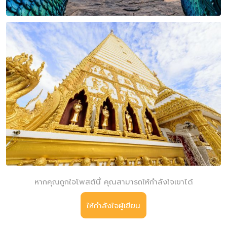
หากคุณถูกใจโพสต์นี้ คุณสามารถให้กำลังใจเขาได้
ให้กำลังใจผู้เขียน