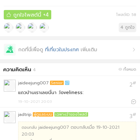
ถูกใจโพสต์นี้
+4
โพสต์ID: 58

4
ถูกใจ
กดที่นี่เพื่อดู
ที่เที่ยวในประเทศ
เพิ่มเติม

ความคิดเห็น
4
ทั้งหมด

jaideejung007
#
Senior
2

แถวบ้านเราเลยนี่นา :loveliness:
19-10-2021 20:03

jadtrip
#
ผู้ดูแลระบบ
เฉพาะเจ้าของโพสต์
3
jaideejung007 ตอบกลับเมื่อ 19-10-2021
ตอบกลับ
20:03