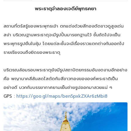
พระธาตุจำลองเจดีย์พุทธคยา
สถานที่ตรัสรู้ของพระพุทธเจ้า ตกแต่งด้วยสีทองตัดขาวดูสูงเด่น
สง่า บริเวณฐานพระธาตุจะมีรูปปั้นมารยกฐานไว้ ชั้นถัดไปจะเป็น
พระพุทธรูปยืนในซุ้ม โดยแต่ละชั้นจะมีเรื่องราวแตกต่างกันออกไป
รายเรียงจนถึงยิดของพระธาตุ
บริเวรณล้อมรอบพระธาตุยังมีรูปสถาปัตยกรรมอันงดงามอีกอย่าง
คือ พญานาคสีสันสดไสตัดกับสีขาวทองขององค์พระธาติเป็น
อย่างดี บวกกับบรรยากาศยามเย็นถ่ายรูปออกมาสวยแน่ ๆ
GPS :
https://goo.gl/maps/ben5pxkZXAr6zMbi8