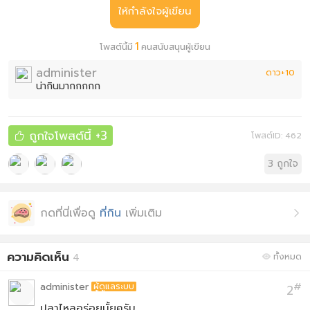
ให้กำลังใจผู้เขียน
1
โพสต์นี้มี
คนสนับสนุนผู้เขียน
administer
ดาว+10
น่ากินมากกกกก
ถูกใจโพสต์นี้
+3
โพสต์ID: 462

3
ถูกใจ
กดที่นี่เพื่อดู
ที่กิน
เพิ่มเติม

ความคิดเห็น
4
ทั้งหมด

administer
#
ผู้ดูแลระบบ
2
ปลาไหลอร่อยมั้ยครับ