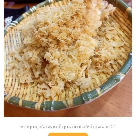
หากคุณถูกใจโพสต์นี้ คุณสามารถให้กำลังใจเขาได้