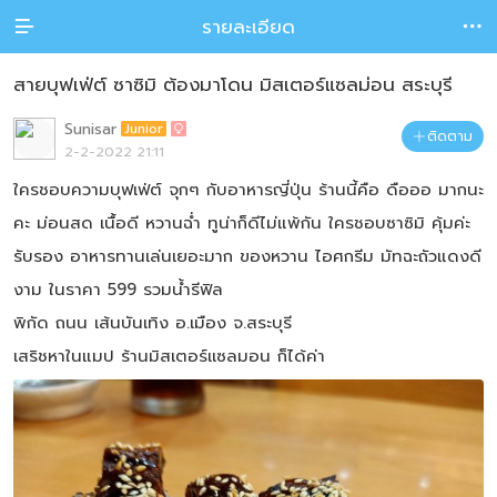
รายละเอียด


สายบุฟเฟ่ต์ ซาซิมิ ต้องมาโดน มิสเตอร์แซลม่อน สระบุรี
Sunisar
Junior

ติดตาม

2-2-2022 21:11
ใครชอบความบุฟเฟ่ต์ จุกๆ กับอาหารญี่ปุ่น ร้านนี้คือ ดือออ มากนะ
คะ ม่อนสด เนื้อดี หวานฉ่ำ ทูน่าก็ดีไม่แพ้กัน ใครชอบซาซิมิ คุ้มค่ะ
รับรอง อาหารทานเล่นเยอะมาก ของหวาน ไอศกรีม มัทฉะถัวแดงดี
งาม ในราคา 599 รวมน้ำรีฟิล
พิกัด ถนน เส้นบันเทิง อ.เมือง จ.สระบุรี
เสริชหาในแมป ร้านมิสเตอร์เเซลมอน ก็ได้ค่า