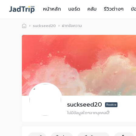
หน้าหลัก
บอร์ด
คลับ
รีวิวต่างๆ
ข้
›
suckseed20
›
ฝากข้อความ
Ja
d
Tr
ip
suckseed20
Rookie
ไม่มีข้อมูลใดๆจากบุคคลนี้!