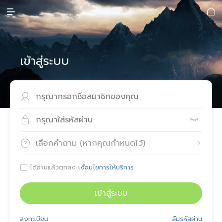


เข้าสู่ระบบ



เลือกคำถาม (หากคุณกำหนดไว้)


ได้อ่านแล้วตกลง
เงื่อนไขการให้บริการ

เข้าสู่ระบบ
ลงทะเบียน
ลืมรหัสผ่าน