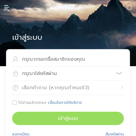


เข้าสู่ระบบ



เลือกคำถาม (หากคุณกำหนดไว้)


ได้อ่านแล้วตกลง
เงื่อนไขการให้บริการ

เข้าสู่ระบบ
ลงทะเบียน
ลืมรหัสผ่าน