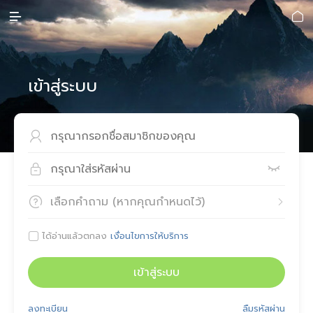


เข้าสู่ระบบ



เลือกคำถาม (หากคุณกำหนดไว้)


ได้อ่านแล้วตกลง
เงื่อนไขการให้บริการ

เข้าสู่ระบบ
ลงทะเบียน
ลืมรหัสผ่าน