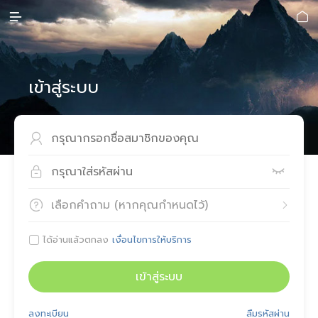


เข้าสู่ระบบ



เลือกคำถาม (หากคุณกำหนดไว้)


ได้อ่านแล้วตกลง
เงื่อนไขการให้บริการ

เข้าสู่ระบบ
ลงทะเบียน
ลืมรหัสผ่าน