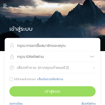


เข้าสู่ระบบ



เลือกคำถาม (หากคุณกำหนดไว้)


ได้อ่านแล้วตกลง
เงื่อนไขการให้บริการ

เข้าสู่ระบบ
ลงทะเบียน
ลืมรหัสผ่าน