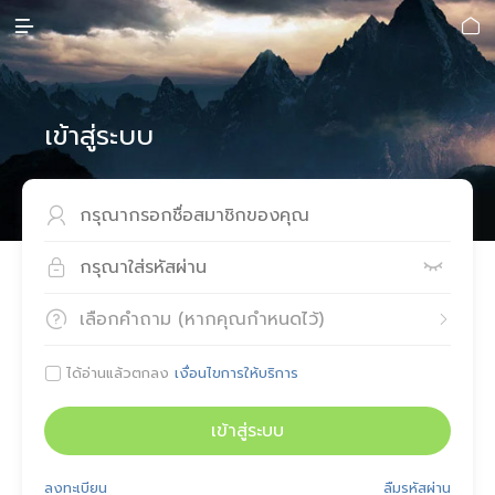


เข้าสู่ระบบ



เลือกคำถาม (หากคุณกำหนดไว้)


ได้อ่านแล้วตกลง
เงื่อนไขการให้บริการ

เข้าสู่ระบบ
ลงทะเบียน
ลืมรหัสผ่าน