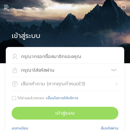


เข้าสู่ระบบ



เลือกคำถาม (หากคุณกำหนดไว้)


ได้อ่านแล้วตกลง
เงื่อนไขการให้บริการ

เข้าสู่ระบบ
ลงทะเบียน
ลืมรหัสผ่าน