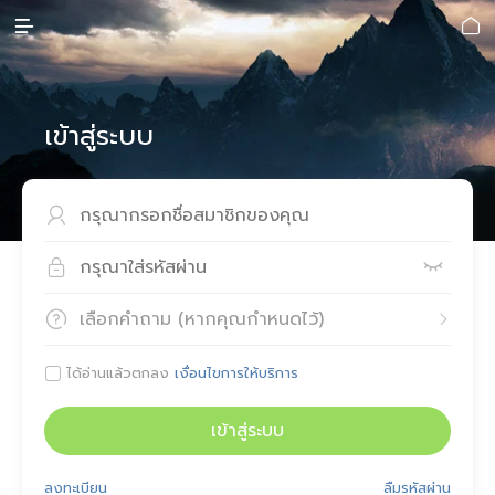


เข้าสู่ระบบ



เลือกคำถาม (หากคุณกำหนดไว้)


ได้อ่านแล้วตกลง
เงื่อนไขการให้บริการ

เข้าสู่ระบบ
ลงทะเบียน
ลืมรหัสผ่าน