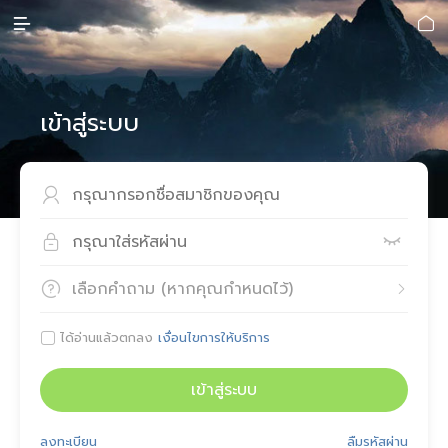


เข้าสู่ระบบ



เลือกคำถาม (หากคุณกำหนดไว้)


ได้อ่านแล้วตกลง
เงื่อนไขการให้บริการ

เข้าสู่ระบบ
ลงทะเบียน
ลืมรหัสผ่าน