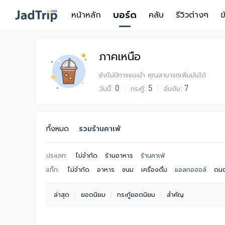
บอร์ด
หน้าหลัก
คลับ
รีวิวต่างๆ
ข
ภาคเหนือ
ยังไม่มีการแนะนำ คุณสามารถเพิ่มมันได้
0
5
7
วันนี้:
|
กระทู้:
|
อันดับ:
ทั้งหมด
รวมร้านคาเฟ่
ประเภท:
ไม่จำกัด
ร้านอาหาร
ร้านคาเฟ่
แท็ก:
ไม่จำกัด
อาหาร
ขนม
เครื่องดื่ม
แอลกอฮอล์
ดนต
ล่าสุด
|
ยอดนิยม
|
กระทู้ยอดนิยม
|
สำคัญ