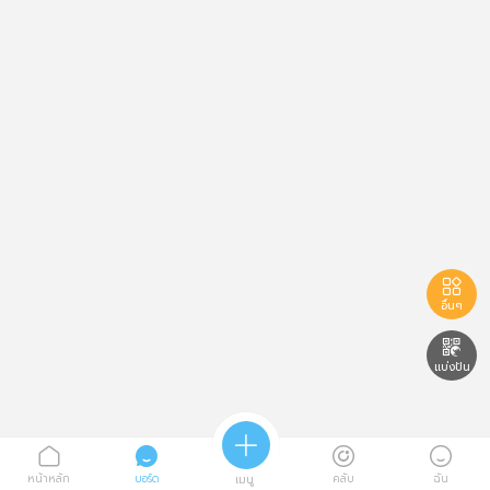

อื่นๆ

แบ่งปัน





หน้าหลัก
บอร์ด
คลับ
ฉัน
เมนู